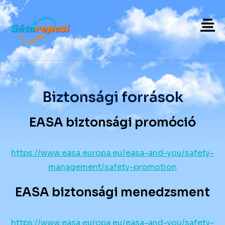
Biztonsági források
EASA biztonsági promóció
https://www.easa.europa.eu/easa-and-you/safety-
management/safety-promotion
EASA biztonsági menedzsment
https://www.easa.europa.eu/easa-and-you/safety-